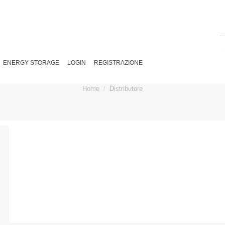
ENERGY STORAGE
LOGIN
REGISTRAZIONE
ARCHIVES:
You are here:
Home
Distributore